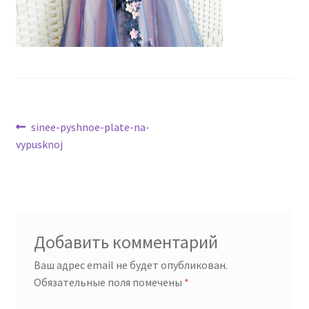
Навигация
Предыдущая
sinee-pyshnoe-plate-na-
запись:
vypusknoj
по
записям
Добавить комментарий
Ваш адрес email не будет опубликован.
Обязательные поля помечены
*