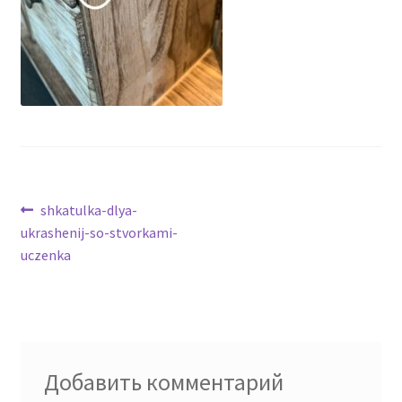
Навигация
Предыдущая
shkatulka-dlya-
запись:
ukrashenij-so-stvorkami-
по
uczenka
записям
Добавить комментарий