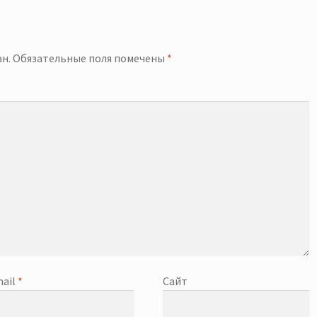
й
н.
Обязательные поля помечены
*
ail
*
Сайт