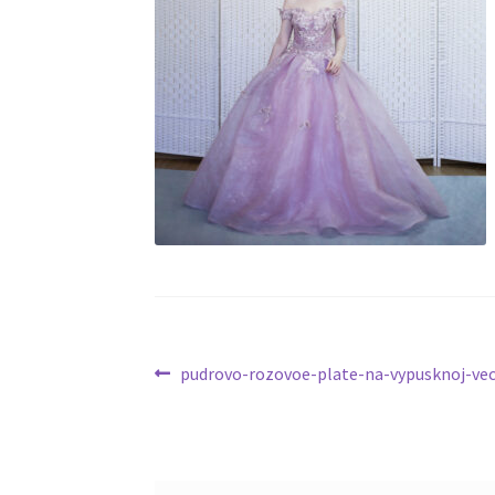
Навигация
Предыдущая
pudrovo-rozovoe-plate-na-vypusknoj-ve
запись:
по
записям