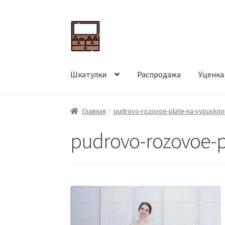
Перейти
Перейти
к
к
навигации
содержимому
Шкатулки
Распродажа
Уценка
Главная
pudrovo-rozovoe-plate-na-vypuskno
pudrovo-rozovoe-p