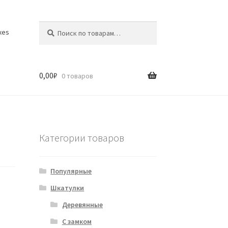
Искать:
Поиск
xes
0,00
₽
0 товаров
Категории товаров
Популярные
Шкатулки
Деревянные
С замком