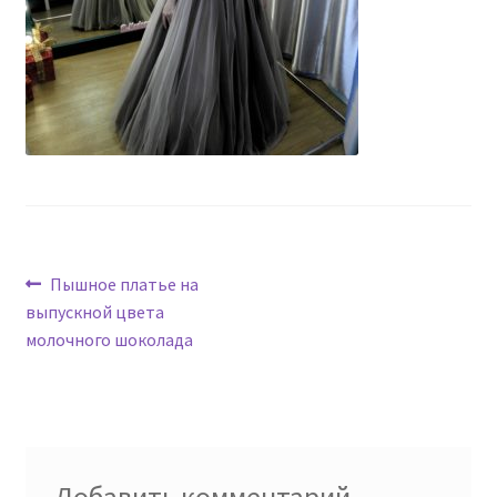
Навигация
Предыдущая
Пышное платье на
запись:
выпускной цвета
по
молочного шоколада
записям