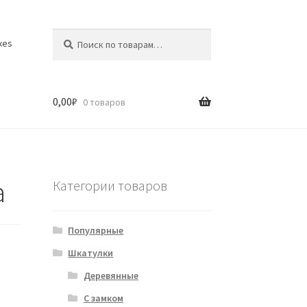
Искать:
Поиск
xes
0,00
₽
0 товаров
а
Категории товаров
Популярные
Шкатулки
Деревянные
С замком