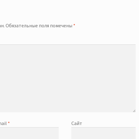
й
н.
Обязательные поля помечены
*
ail
*
Сайт