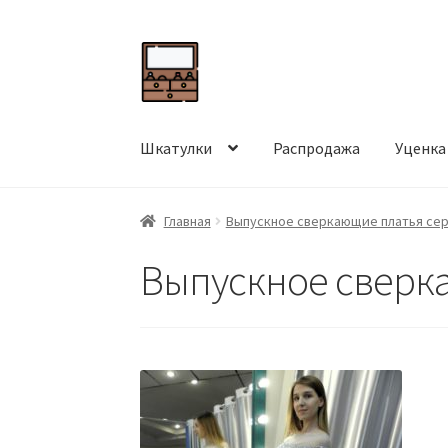
Перейти
Перейти
к
к
навигации
содержимому
Шкатулки
Распродажа
Уценка
Главная
Выпускное сверкающие платья сер
Выпускное сверка