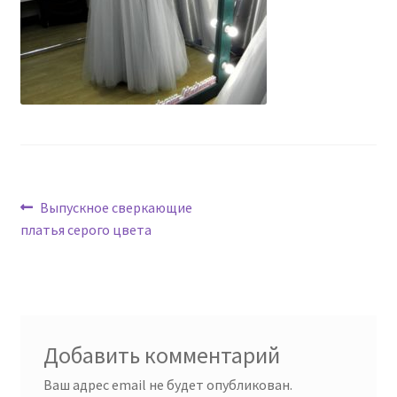
Навигация
Предыдущая
Выпускное сверкающие
запись:
платья серого цвета
по
записям
Добавить комментарий
Ваш адрес email не будет опубликован.