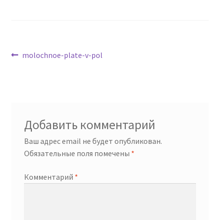
Навигация
Предыдущая
molochnoe-plate-v-pol
запись:
по
записям
Добавить комментарий
Ваш адрес email не будет опубликован.
Обязательные поля помечены
*
Комментарий
*