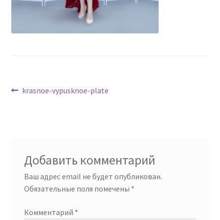
Навигация
Предыдущая
krasnoe-vypusknoe-plate
запись:
по
записям
Добавить комментарий
Ваш адрес email не будет опубликован.
Обязательные поля помечены
*
Комментарий
*