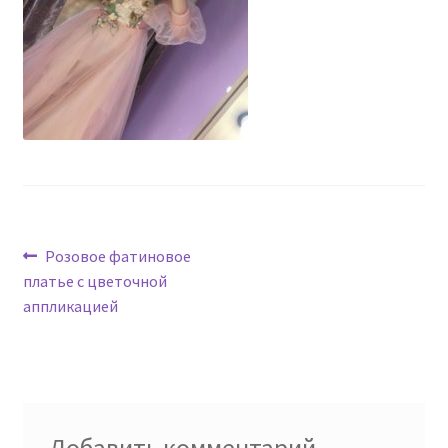
Навигация
Предыдущая
Розовое фатиновое
запись:
платье с цветочной
по
аппликацией
записям