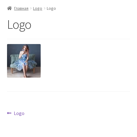
Главная
Logo
Logo
Logo
Навигация
Предыдущая
Logo
запись:
по