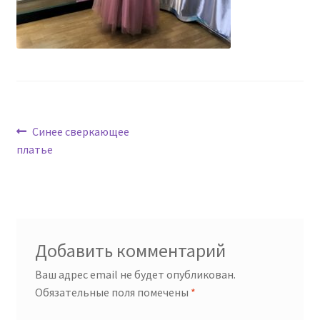
Навигация
Предыдущая
Синее сверкающее
запись:
платье
по
записям
Добавить комментарий
Ваш адрес email не будет опубликован.
Обязательные поля помечены
*