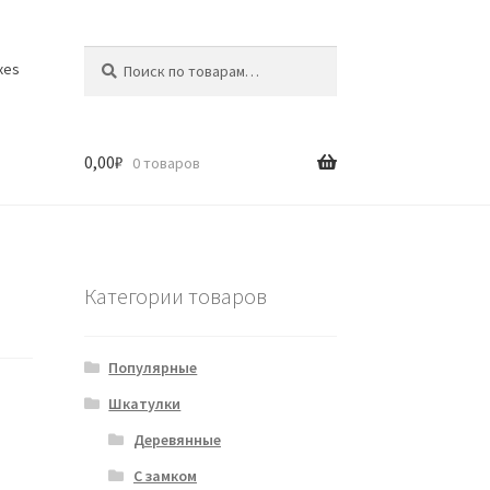
Искать:
Поиск
xes
0,00
₽
0 товаров
Категории товаров
Популярные
Шкатулки
Деревянные
С замком