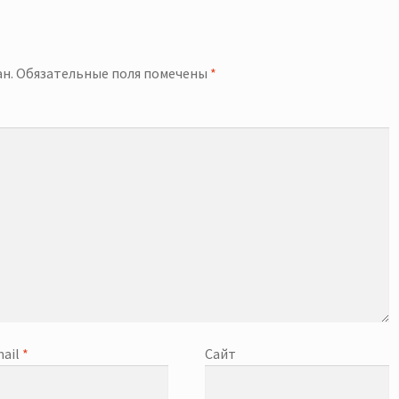
й
н.
Обязательные поля помечены
*
ail
*
Сайт