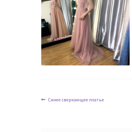
Навигация
Предыдущая
Синее сверкающее платье
запись:
по
записям