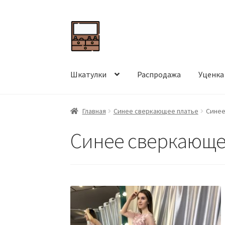
Перейти
Перейти
к
к
навигации
содержимому
Шкатулки
Распродажа
Уценка
Главная
Синее сверкающее платье
Синее
Синее сверкающе