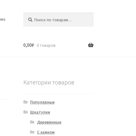
Искать:
Поиск
xes
0,00
₽
0 товаров
Категории товаров
Популярные
Шкатулки
Деревянные
С замком