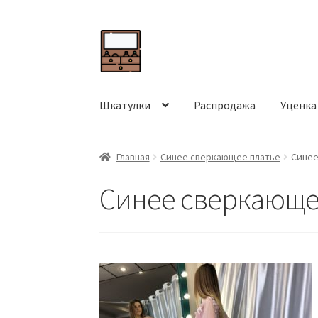
Перейти
Перейти
к
к
навигации
содержимому
Шкатулки
Распродажа
Уценка
Главная
Синее сверкающее платье
Синее
Синее сверкающе