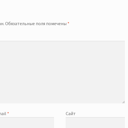
й
н.
Обязательные поля помечены
*
ail
*
Сайт