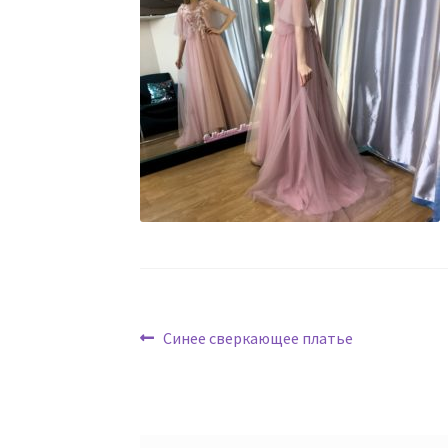
Навигация
Предыдущая
Синее сверкающее платье
запись:
по
записям