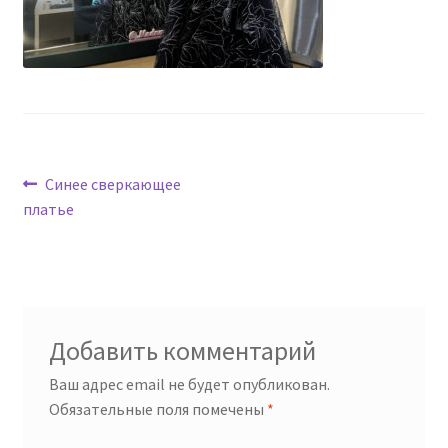
Навигация
Предыдущая
Синее сверкающее
запись:
платье
по
записям
Добавить комментарий
Ваш адрес email не будет опубликован.
Обязательные поля помечены
*