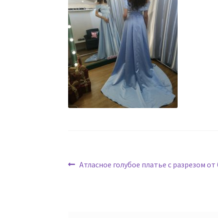
Навигация
Предыдущая
Атласное голубое платье с разрезом от
запись:
по
записям