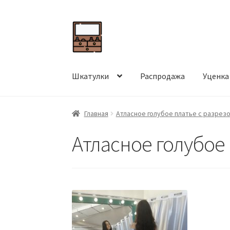
Перейти
Перейти
к
к
навигации
содержимому
Шкатулки
Распродажа
Уценка
Главная
Атласное голубое платье с разрез
Атласное голубое 