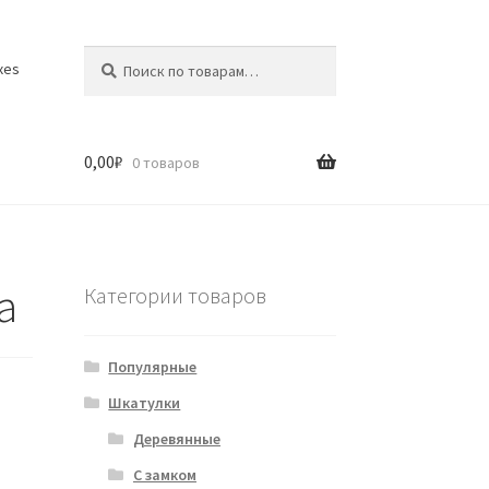
Искать:
Поиск
xes
0,00
₽
0 товаров
а
Категории товаров
Популярные
Шкатулки
Деревянные
С замком