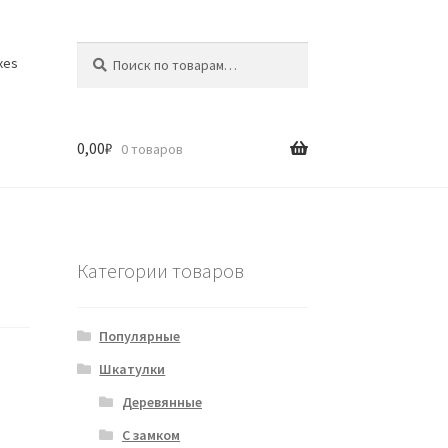
Искать:
Поиск
xes
0,00
₽
0 товаров
Категории товаров
Популярные
Шкатулки
Деревянные
С замком