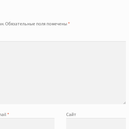
й
н.
Обязательные поля помечены
*
ail
*
Сайт