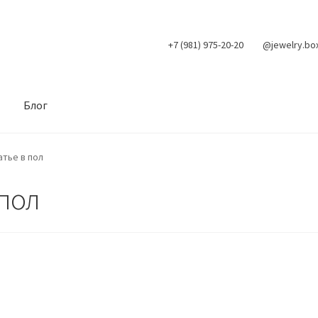
+7 (981) 975-20-20
@jewelry.bo
Блог
атье в пол
 пол