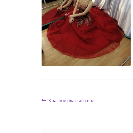
Навигация
Предыдущая
Красное платье в пол
запись:
по
записям