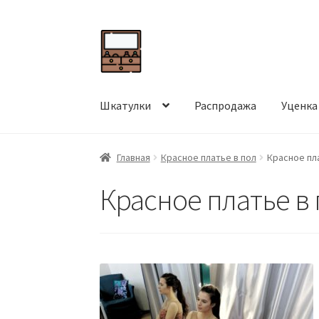
Перейти
Перейти
к
к
навигации
содержимому
Шкатулки
Распродажа
Уценка
Главная
Красное платье в пол
Красное пл
Красное платье в