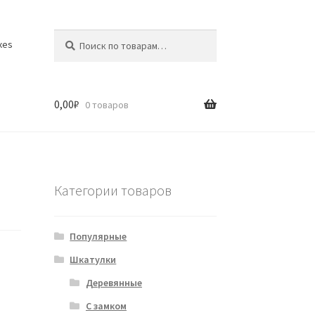
Искать:
Поиск
xes
0,00
₽
0 товаров
Категории товаров
Популярные
Шкатулки
Деревянные
С замком