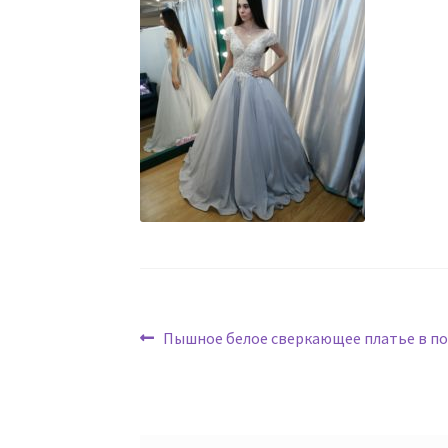
Навигация
Предыдущая
Пышное белое сверкающее платье в по
запись:
по
записям