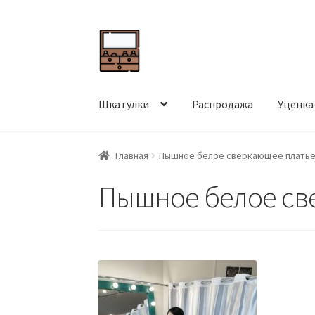
Перейти
Перейти
к
к
навигации
содержимому
Шкатулки
Распродажа
Уценка
Главная
Пышное белое сверкающее платье 
Пышное белое св