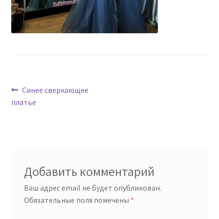
Навигация
Предыдущая
Синее сверкающее
запись:
платье
по
записям
Добавить комментарий
Ваш адрес email не будет опубликован.
Обязательные поля помечены
*