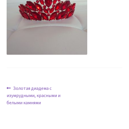
Навигация
Предыдущая
Золотая диадема с
запись:
изумрудными, красными и
по
белыми камнями
записям