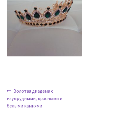
Навигация
Предыдущая
Золотая диадема с
запись:
изумрудными, красными и
по
белыми камнями
записям