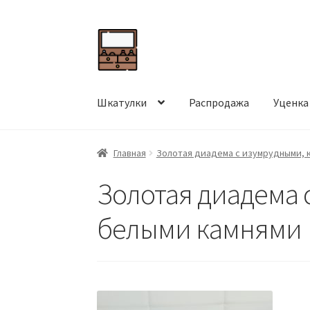
Перейти
Перейти
к
к
навигации
содержимому
Шкатулки
Распродажа
Уценка
Главная
Золотая диадема с изумрудными, 
Золотая диадема 
белыми камнями