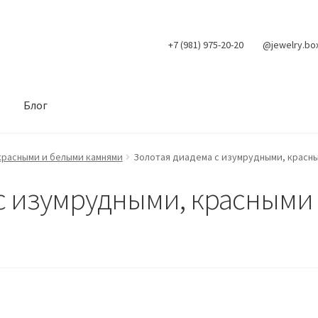
+7 (981) 975-20-20
@jewelry.bo
Блог
красными и белыми камнями
Золотая диадема с изумрудными, красн
с изумрудными, красными