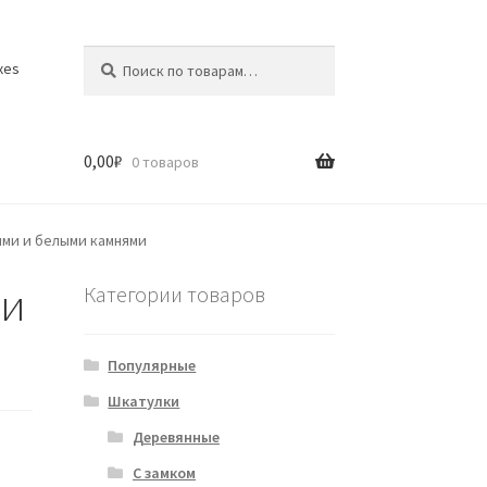
Искать:
Поиск
xes
0,00
₽
0 товаров
ыми и белыми камнями
 и
Категории товаров
Популярные
Шкатулки
Деревянные
С замком