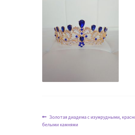
Навигация
Предыдущая
Золотая диадема с изумрудными, красн
запись:
белыми камнями
по