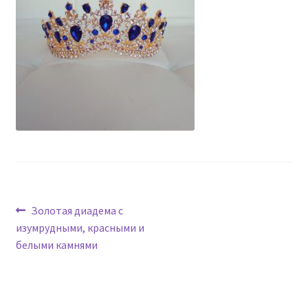
Навигация
Предыдущая
Золотая диадема с
запись:
изумрудными, красными и
по
белыми камнями
записям