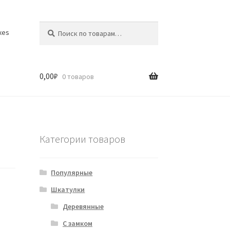
Искать:
Поиск
xes
0,00
₽
0 товаров
Категории товаров
Популярные
Шкатулки
Деревянные
С замком