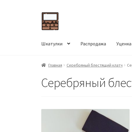
Перейти
Перейти
к
к
навигации
содержимому
Шкатулки
Распродажа
Уценка
Главная
Серебряный блестящий клатч
Се
Серебряный блес