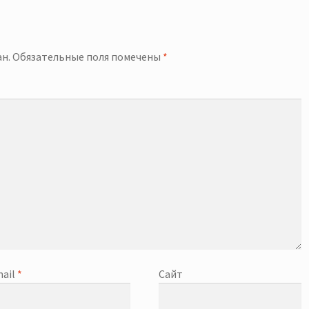
й
н.
Обязательные поля помечены
*
ail
*
Сайт