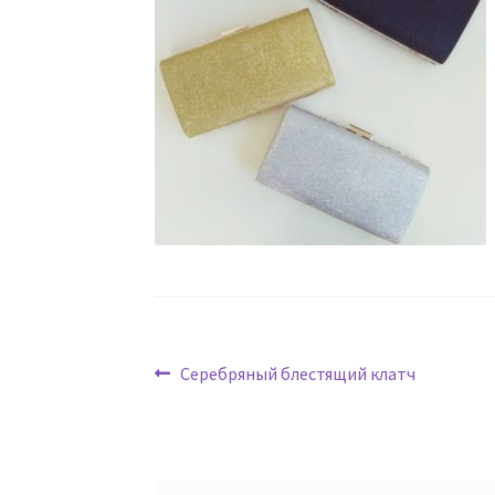
Навигация
Предыдущая
Серебряный блестящий клатч
запись:
по
записям