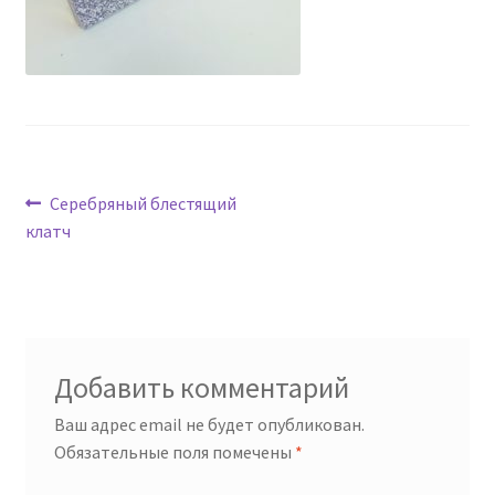
Навигация
Предыдущая
Серебряный блестящий
запись:
клатч
по
записям
Добавить комментарий
Ваш адрес email не будет опубликован.
Обязательные поля помечены
*