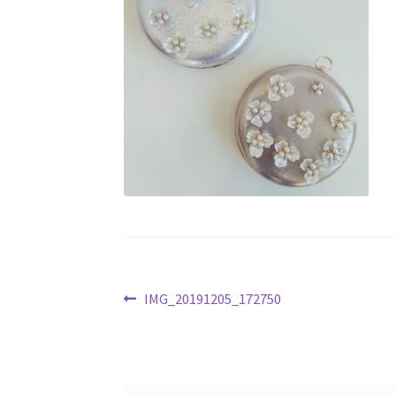
Навигация
Предыдущая
IMG_20191205_172750
запись:
по
записям