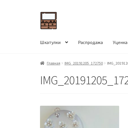
Перейти
Перейти
к
к
навигации
содержимому
Шкатулки
Распродажа
Уценка
Главная
IMG_20191205_172750
IMG_201912
IMG_20191205_17