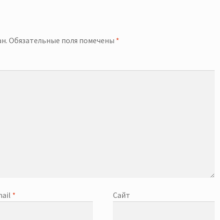
й
н.
Обязательные поля помечены
*
ail
*
Сайт