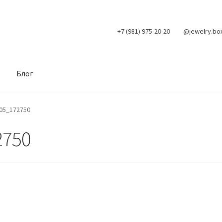
+7 (981) 975-20-20
@jewelry.bo
Блог
05_172750
2750