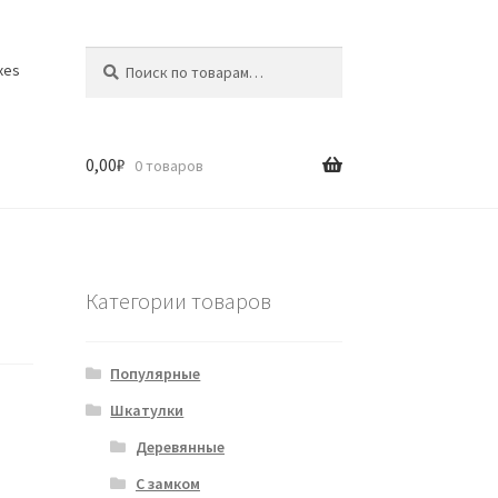
Искать:
Поиск
xes
0,00
₽
0 товаров
Категории товаров
Популярные
Шкатулки
Деревянные
С замком