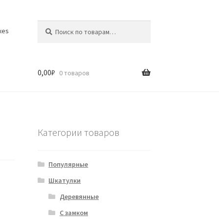
Искать:
Поиск
xes
0,00
₽
0 товаров
Категории товаров
Популярные
Шкатулки
Деревянные
С замком