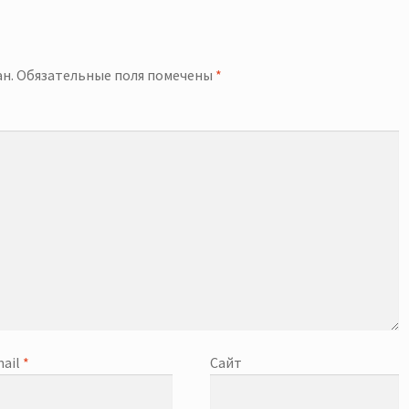
й
н.
Обязательные поля помечены
*
ail
*
Сайт