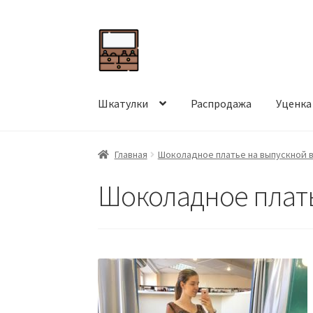
Перейти
Перейти
к
к
навигации
содержимому
Шкатулки
Распродажа
Уценка
Главная
Шоколадное платье на выпускной 
Шоколадное плать