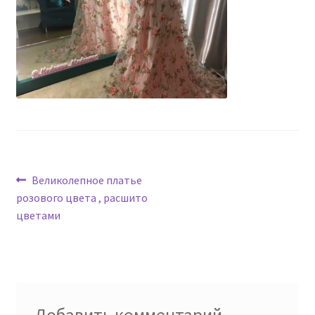
Навигация
Предыдущая
Великолепное платье
запись:
розового цвета , расшито
по
цветами
записям