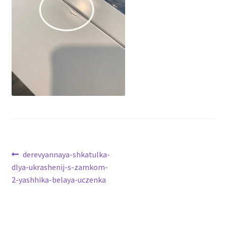
Навигация
Предыдущая
derevyannaya-shkatulka-
запись:
dlya-ukrashenij-s-zamkom-
по
2-yashhika-belaya-uczenka
записям