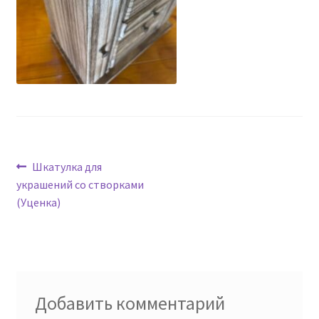
Навигация
Предыдущая
Шкатулка для
запись:
украшений со створками
по
(Уценка)
записям
Добавить комментарий