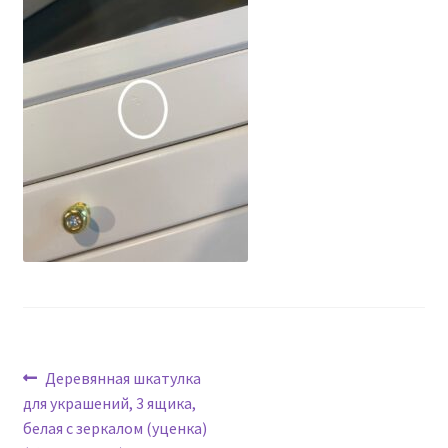
Навигация
Предыдущая
Деревянная шкатулка
запись:
для украшений, 3 ящика,
по
белая с зеркалом (уценка)