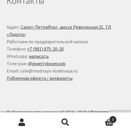
Контакты
Адрес:
Санкт-Петербург, шоссе Революции 31, ТД
«Ладога»
Работаем по предварительной записи
Телефон:
+7 (981) 975-20-20
Whatsapp:
написать
Телеграм:
@jewelryboxesspb
Email: sale@modnaya-kladovaya.ru
Публичная оферта / реквизиты
© Шкатулки для украшений 2016 - 2026 |
Порядок
обработки персональных данных
0
Искать:
Поиск