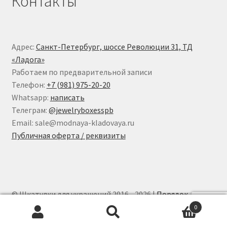
Контакты
Адрес:
Санкт-Петербург, шоссе Революции 31, ТД
«Ладога»
Работаем по предварительной записи
Телефон:
+7 (981) 975-20-20
Whatsapp:
написать
Телеграм:
@jewelryboxesspb
Email: sale@modnaya-kladovaya.ru
Публичная оферта / реквизиты
© Шкатулки для украшений 2016 - 2026 |
Порядок
обработки персональных данных
0
Искать:
Поиск