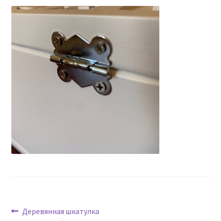
Навигация
Предыдущая
Деревянная шкатулка