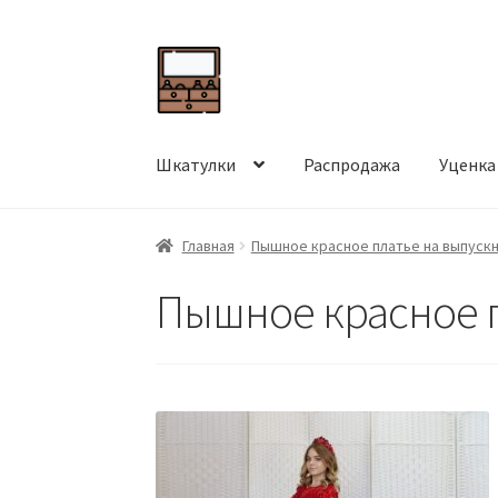
Перейти
Перейти
к
к
навигации
содержимому
Шкатулки
Распродажа
Уценка
Главная
Пышное красное платье на выпуск
Пышное красное 