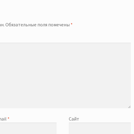
й
н.
Обязательные поля помечены
*
ail
*
Сайт