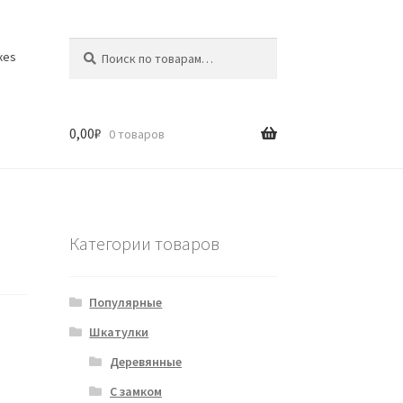
Искать:
Поиск
xes
0,00
₽
0 товаров
Категории товаров
Популярные
Шкатулки
Деревянные
С замком