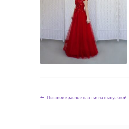
Навигация
Предыдущая
Пышное красное платье на выпускной
запись:
по
записям