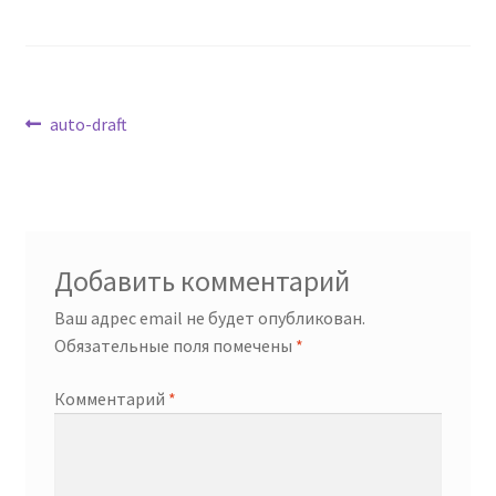
Навигация
Предыдущая
auto-draft
запись:
по
записям
Добавить комментарий
Ваш адрес email не будет опубликован.
Обязательные поля помечены
*
Комментарий
*