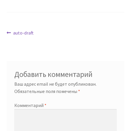
Навигация
Предыдущая
auto-draft
запись:
по
записям
Добавить комментарий
Ваш адрес email не будет опубликован.
Обязательные поля помечены
*
Комментарий
*