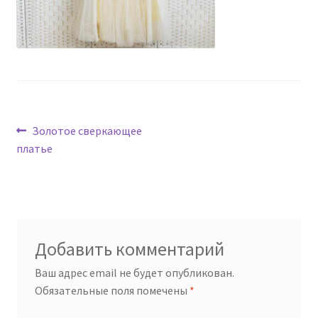
Навигация
Предыдущая
Золотое сверкающее
запись:
платье
по
записям
Добавить комментарий
Ваш адрес email не будет опубликован.
Обязательные поля помечены
*