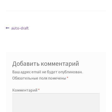
Навигация
Предыдущая
auto-draft
запись:
по
записям
Добавить комментарий
Ваш адрес email не будет опубликован.
Обязательные поля помечены
*
Комментарий
*