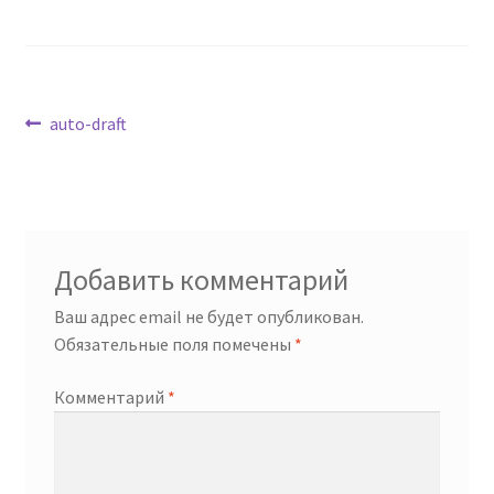
Навигация
Предыдущая
auto-draft
запись:
по
записям
Добавить комментарий
Ваш адрес email не будет опубликован.
Обязательные поля помечены
*
Комментарий
*