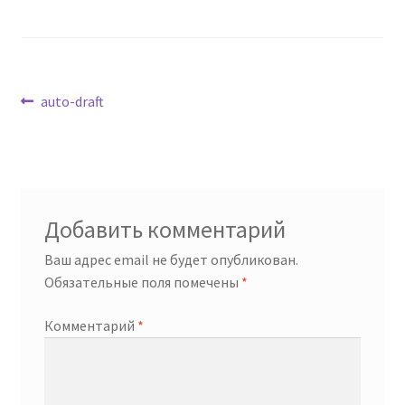
Навигация
Предыдущая
auto-draft
запись:
по
записям
Добавить комментарий
Ваш адрес email не будет опубликован.
Обязательные поля помечены
*
Комментарий
*