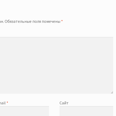
й
н.
Обязательные поля помечены
*
ail
*
Сайт