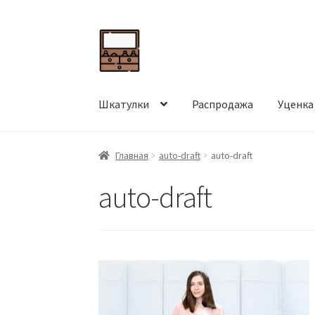
Перейти
Перейти
к
к
навигации
содержимому
Шкатулки
Распродажа
Уценка
Главная
auto-draft
auto-draft
auto-draft