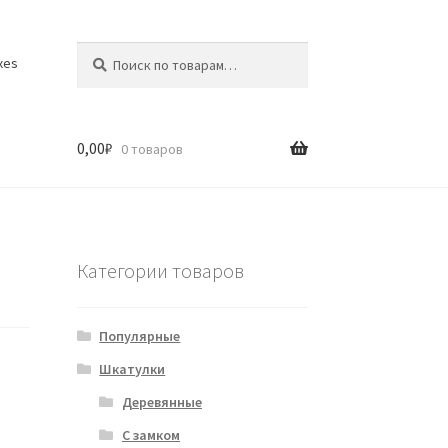
Искать:
Поиск
xes
0,00
₽
0 товаров
Категории товаров
Популярные
Шкатулки
Деревянные
С замком