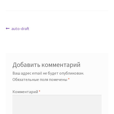
Навигация
Предыдущая
auto-draft
запись:
по
записям
Добавить комментарий
Ваш адрес email не будет опубликован.
Обязательные поля помечены
*
Комментарий
*