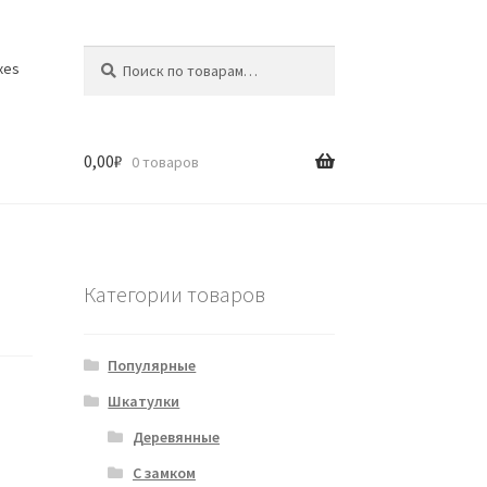
Искать:
Поиск
xes
0,00
₽
0 товаров
Категории товаров
Популярные
Шкатулки
Деревянные
С замком