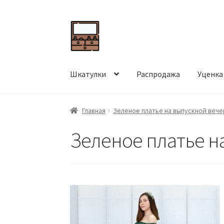
Перейти
Перейти
к
к
навигации
содержимому
Шкатулки
Распродажа
Уценка
Главная
Зеленое платье на выпускной вече
Зеленое платье н