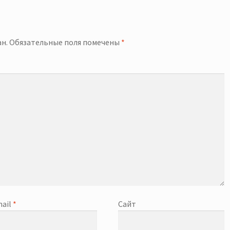
й
н.
Обязательные поля помечены
*
ail
*
Сайт