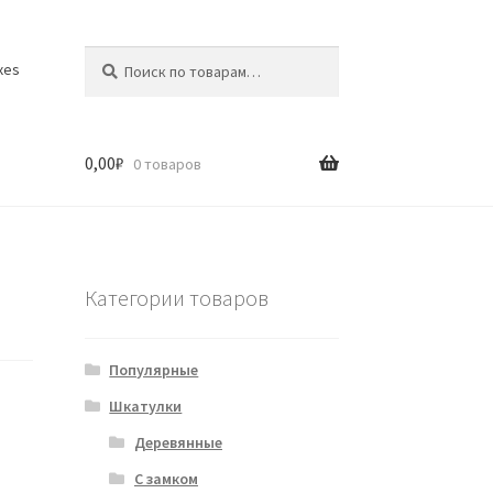
Искать:
Поиск
xes
0,00
₽
0 товаров
Категории товаров
Популярные
Шкатулки
Деревянные
С замком