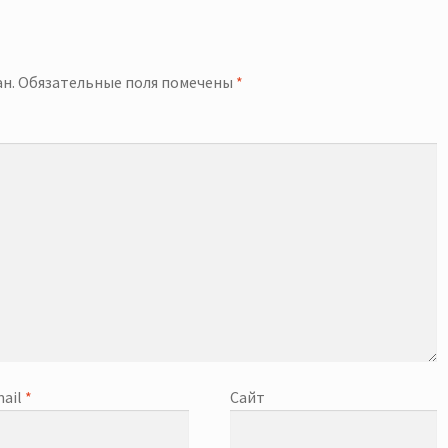
й
н.
Обязательные поля помечены
*
ail
*
Сайт