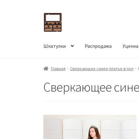
Перейти
Перейти
к
к
навигации
содержимому
Шкатулки
Распродажа
Уценка
Главная
Сверкающее синее платье в пол
Сверкающее синее