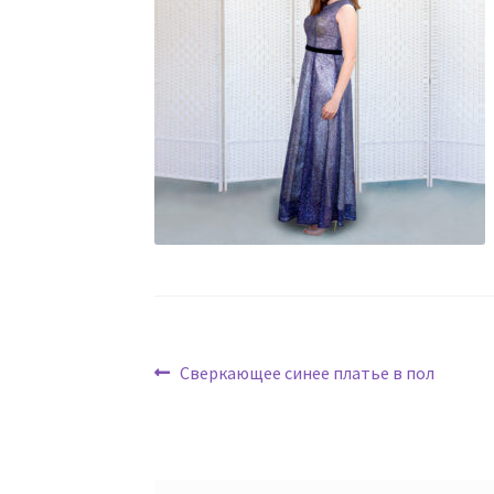
Навигация
Предыдущая
Сверкающее синее платье в пол
запись:
по
записям