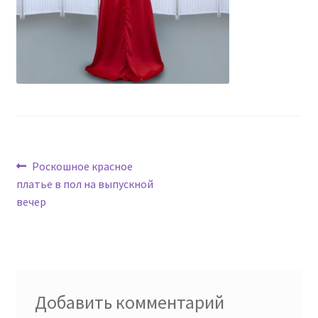
Навигация
Предыдущая
Роскошное красное
запись:
платье в пол на выпускной
по
вечер
записям
Добавить комментарий