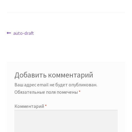
Навигация
Предыдущая
auto-draft
запись:
по
записям
Добавить комментарий
Ваш адрес email не будет опубликован.
Обязательные поля помечены
*
Комментарий
*