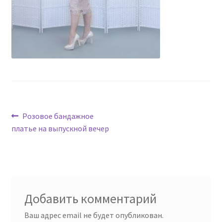
Навигация
Предыдущая
Розовое бандажное
запись:
платье на выпускной вечер
по
записям
Добавить комментарий
Ваш адрес email не будет опубликован.