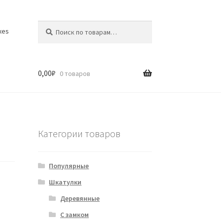
Искать:
Поиск
xes
0,00
₽
0 товаров
Категории товаров
Популярные
Шкатулки
Деревянные
С замком