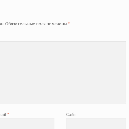
й
н.
Обязательные поля помечены
*
ail
*
Сайт