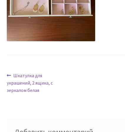
Навигация
Предыдущая
Шкатулка для
запись:
украшений, 2 ящика, с
по
зеркалом белая
записям