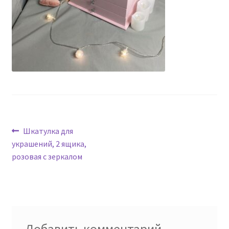
Навигация
Предыдущая
Шкатулка для
запись:
украшений, 2 ящика,
по
розовая с зеркалом
записям