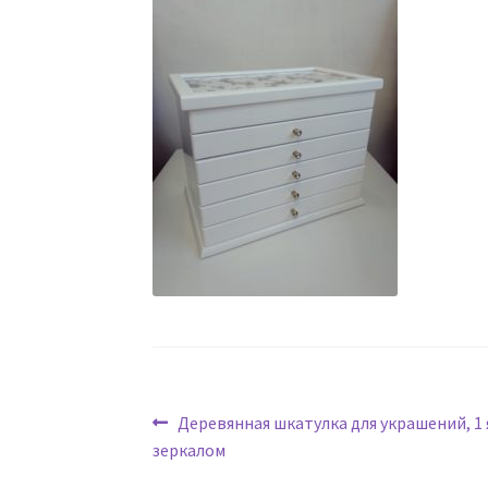
Навигация
Предыдущая
Деревянная шкатулка для украшений, 1 
запись:
зеркалом
по