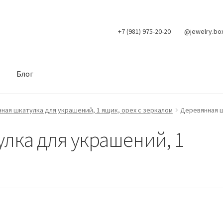
+7 (981) 975-20-20
@jewelry.bo
Блог
ная шкатулка для украшений, 1 ящик, орех с зеркалом
Деревянная ш
лка для украшений, 1