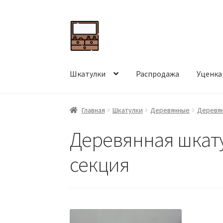
Перейти
Перейти
к
к
навигации
содержимому
Шкатулки
Распродажа
Уценка
Главная
Шкатулки
Деревянные
Деревян
Деревянная шкату
секция