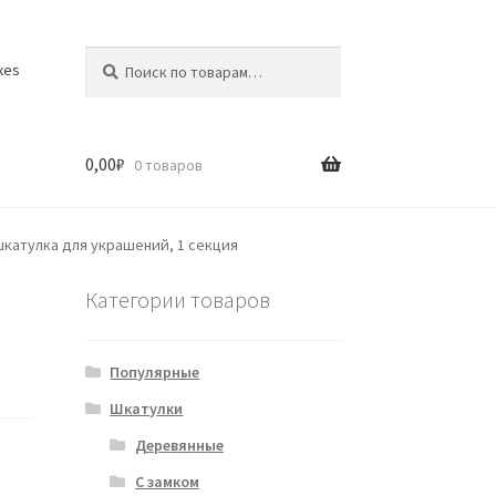
Искать:
Поиск
xes
0,00
₽
0 товаров
катулка для украшений, 1 секция
Категории товаров
Популярные
Шкатулки
Деревянные
С замком